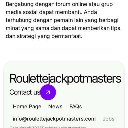
Bergabung dengan forum online atau grup
media sosial dapat membantu Anda
terhubung dengan pemain lain yang berbagi
minat yang sama dan dapat memberikan tips
dan strategi yang bermanfaat.
Roulettejackpotmasters
Contact us
Home Page
News
FAQs
info@roulettejackpotmasters.com
Jobs
Copyright
©
2026
Roulettejackpotmasters
.