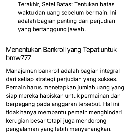
Terakhir, Setel Batas:
Tentukan batas
waktu dan uang sebelum bermain. Ini
adalah bagian penting dari perjudian
yang bertanggung jawab.
Menentukan Bankroll yang Tepat untuk
bmw777
Manajemen bankroll adalah bagian integral
dari setiap strategi perjudian yang sukses.
Pemain harus menetapkan jumlah uang yang
siap mereka habiskan untuk permainan dan
berpegang pada anggaran tersebut. Hal ini
tidak hanya membantu pemain menghindari
kerugian besar tetapi juga mendorong
pengalaman yang lebih menyenangkan.