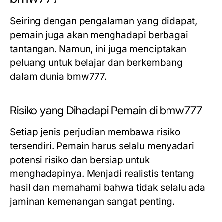
Seiring dengan pengalaman yang didapat,
pemain juga akan menghadapi berbagai
tantangan. Namun, ini juga menciptakan
peluang untuk belajar dan berkembang
dalam dunia bmw777.
Risiko yang Dihadapi Pemain di bmw777
Setiap jenis perjudian membawa risiko
tersendiri. Pemain harus selalu menyadari
potensi risiko dan bersiap untuk
menghadapinya. Menjadi realistis tentang
hasil dan memahami bahwa tidak selalu ada
jaminan kemenangan sangat penting.