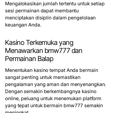
Mengalokasikan jumlah tertentu untuk setiap
sesi permainan dapat membantu
menciptakan disiplin dalam pengelolaan
keuangan Anda.
Kasino Terkemuka yang
Menawarkan bmw777 dan
Permainan Balap
Menentukan kasino tempat Anda bermain
sangat penting untuk memastikan
pengalaman yang aman dan menyenangkan.
Dengan semakin berkembangnya kasino
online, peluang untuk menemukan platform
yang tepat untuk bermain bmw777 semakin
meningkat.