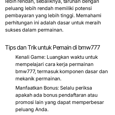
lebih rendah, sebaliknya, taruhan dengan
peluang lebih rendah memiliki potensi
pembayaran yang lebih tinggi. Memahami
perhitungan ini adalah dasar untuk meraih
sukses dalam permainan.
Tips dan Trik untuk Pemain di bmw777
Kenali Game:
Luangkan waktu untuk
mempelajari cara kerja permainan
bmw777, termasuk komponen dasar dan
mekanik permainan.
Manfaatkan Bonus:
Selalu periksa
apakah ada bonus pendaftaran atau
promosi lain yang dapat memperbesar
peluang Anda.