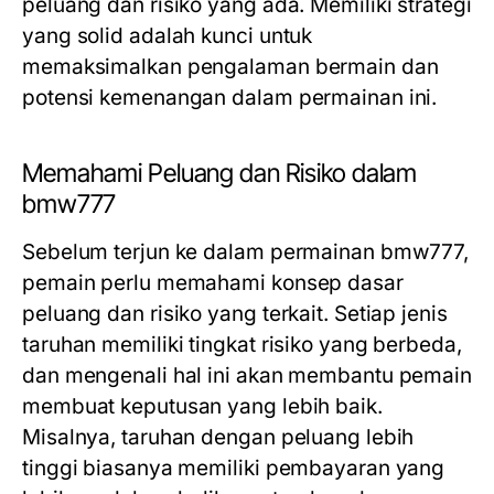
peluang dan risiko yang ada. Memiliki strategi
yang solid adalah kunci untuk
memaksimalkan pengalaman bermain dan
potensi kemenangan dalam permainan ini.
Memahami Peluang dan Risiko dalam
bmw777
Sebelum terjun ke dalam permainan bmw777,
pemain perlu memahami konsep dasar
peluang dan risiko yang terkait. Setiap jenis
taruhan memiliki tingkat risiko yang berbeda,
dan mengenali hal ini akan membantu pemain
membuat keputusan yang lebih baik.
Misalnya, taruhan dengan peluang lebih
tinggi biasanya memiliki pembayaran yang