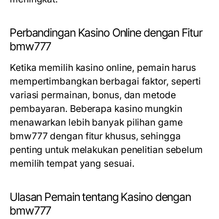
Perbandingan Kasino Online dengan Fitur
bmw777
Ketika memilih kasino online, pemain harus
mempertimbangkan berbagai faktor, seperti
variasi permainan, bonus, dan metode
pembayaran. Beberapa kasino mungkin
menawarkan lebih banyak pilihan game
bmw777 dengan fitur khusus, sehingga
penting untuk melakukan penelitian sebelum
memilih tempat yang sesuai.
Ulasan Pemain tentang Kasino dengan
bmw777