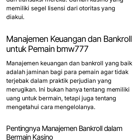
memiliki segel lisensi dari otoritas yang
diakui.
Manajemen Keuangan dan Bankroll
untuk Pemain bmw777
Manajemen keuangan dan bankroll yang baik
adalah jaminan bagi para pemain agar tidak
terjebak dalam praktik perjudian yang
merugikan. Ini bukan hanya tentang memiliki
uang untuk bermain, tetapi juga tentang
mengetahui cara mengelolanya.
Pentingnya Manajemen Bankroll dalam
Bermain Kasino