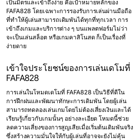
เป็นมิตรและเข้าถึงง่าย คือเป้าหมายหลักของ
FAFA828 โดยเฉพาะการรองรับการเล่นผ่านมือถือ
ที่ทำให้ผู้เล่นสามารถเดิมพันได้ทุกที่ทุกเวลา การ
เข้าถึงเกมและบริการต่าง ๆ บนแพลตฟอร์มไม่ว่า
จะเป็นเล่นสล็อต หรือเกมคาสิโนสด ก็เป็นเรื่องที่
ง่ายดาย
เข้าใจประโยชน์ของการเล่นเดโมที่
FAFA828
การเล่นในโหมดเดโมที่ FAFA828 เป็นวิธีที่ดีใน
การฝึกฝนและพัฒนาทักษะการเดิมพัน โดยผู้เล่น
สามารถทดลองเล่นเกมโดยไม่ต้องเสี่ยงเงินและได้
เรียนรู้เกี่ยวกับเกมนั้นๆ อย่างละเอียด โหมดนี้ช่วย
ลดความเสี่ยงของการสูญเสียเมื่อเริ่มต้นเดิมพันจริง
ซึ่งสร้างความมั่นใจให้กับผู้เล่นที่อาจจะยังไม่คุ้น