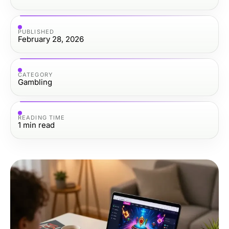
PUBLISHED
February 28, 2026
CATEGORY
Gambling
READING TIME
1
min read