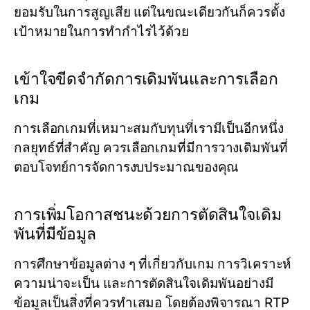
ยอมรับในการสูญเสีย แต่ในขณะเดียวกันก็ควรตั้ง
เป้าหมายในการทำกำไรไว้ด้วย
เข้าใจขีดจำกัดการเดิมพันและการเลือก
เกม
การเลือกเกมที่เหมาะสมกับทุนที่เรามีเป็นอีกหนึ่ง
กลยุทธ์ที่สำคัญ ควรเลือกเกมที่มีการวางเดิมพันที่
ตอบโจทย์การจัดการงบประมาณของคุณ
การเพิ่มโอกาสชนะด้วยการตัดสินใจเดิม
พันที่มีข้อมูล
การศึกษาข้อมูลต่าง ๆ ที่เกี่ยวกับเกม การวิเคราะห์
ความน่าจะเป็น และการตัดสินใจเดิมพันอย่างมี
ข้อมูลเป็นสิ่งที่ควรทำเสมอ โดยต้องพิจารณา RTP