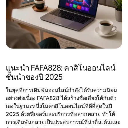
แนะนำ FAFA828: คาสิโนออนไลน์
ชั้นนำของปี 2025
ในยุคที่การเดิมพันออนไลน์กำลังได้รับความนิยม
อย่างต่อเนื่อง FAFA828 ได้สร้างชื่อเสียงให้กับตัว
เองในฐานะหนึ่งในคาสิโนออนไลน์ที่ดีที่สุดในปี
2025 ด้วยฟีเจอร์และบริการที่หลากหลาย ทำให้
การเดิมพันกลายเป็นประสบการณ์ที่น่าตื่นเต้นและ